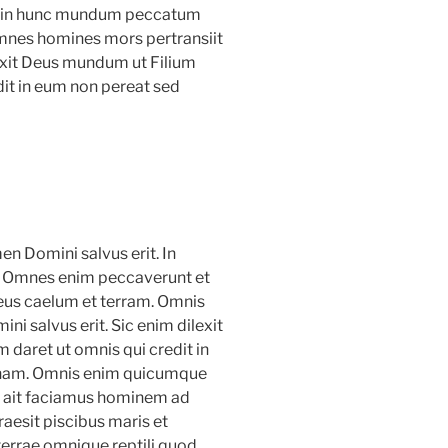
em in hunc mundum peccatum
 omnes homines mors pertransiit
exit Deus mundum ut Filium
it in eum non pereat sed
 Domini salvus erit. In
m. Omnes enim peccaverunt et
Deus caelum et terram. Omnis
 salvus erit. Sic enim dilexit
daret ut omnis qui credit in
rnam. Omnis enim quicumque
t ait faciamus hominem ad
aesit piscibus maris et
 terrae omnique reptili quod