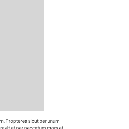
am. Propterea sicut per unum
avit et per peccatum mors et