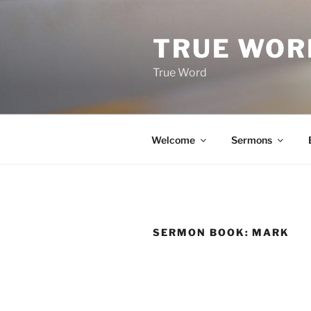
Skip
to
TRUE WOR
content
True Word
Welcome
Sermons
SERMON BOOK:
MARK