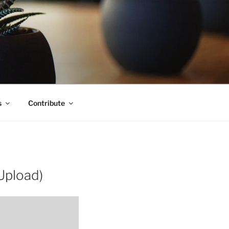
s
Contribute
 Upload)