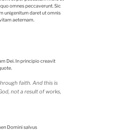
n quo omnes peccaverunt. Sic
m unigenitum daret ut omnis
 vitam aeternam.
 Dei. In principio creavit
quote.
rough faith. And this is
 God, not a result of works,
en Domini salvus