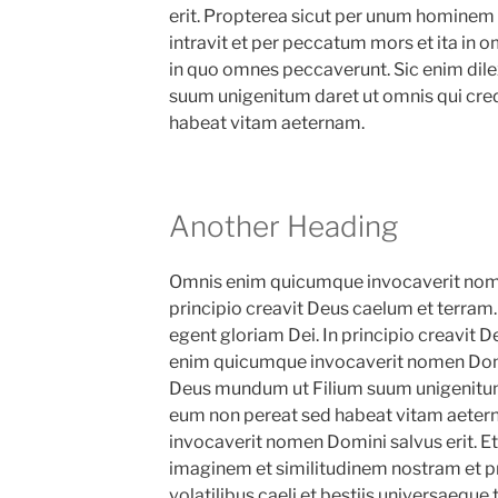
erit. Propterea sicut per unum homin
intravit et per peccatum mors et ita in
in quo omnes peccaverunt. Sic enim dil
suum unigenitum daret ut omnis qui cred
habeat vitam aeternam.
Another Heading
Omnis enim quicumque invocaverit nomen
principio creavit Deus caelum et terra
egent gloriam Dei. In principio creavit 
enim quicumque invocaverit nomen Domini
Deus mundum ut Filium suum unigenitum 
eum non pereat sed habeat vitam aete
invocaverit nomen Domini salvus erit. E
imaginem et similitudinem nostram et pr
volatilibus caeli et bestiis universaeque