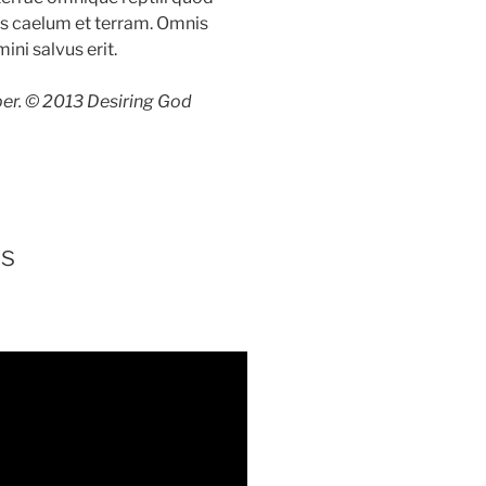
eus caelum et terram. Omnis
i salvus erit.
per. © 2013 Desiring God
es