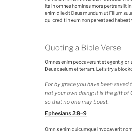
ita in omnes homines mors pertransiit i
enim dilexit Deus mundum ut Filium suu
qui credit in eum non pereat sed habeat
Quoting a Bible Verse
Omnes enim peccaverunt et egent gloriam
Deus caelum et terram. Let’s try a block
For by grace you have been saved th
not your own doing; it is the gift of
so that no one may boast.
Ephesians 2:8–9
Omnis enim quicumque invocaverit nom