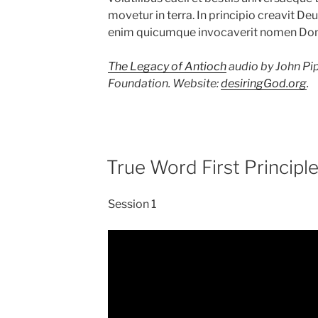
movetur in terra. In principio creavit D
enim quicumque invocaverit nomen Domin
The Legacy of Antioch
audio by John Pi
Foundation. Website:
desiringGod.org
.
True Word First Principl
Session 1