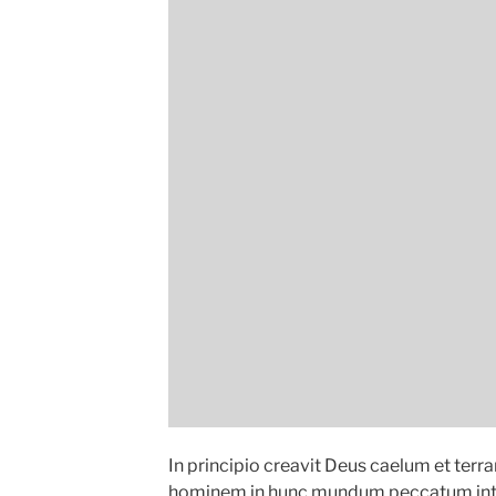
In principio creavit Deus caelum et terr
hominem in hunc mundum peccatum intr