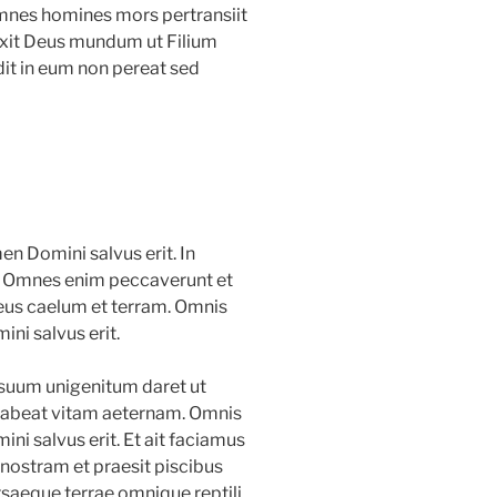
 omnes homines mors pertransiit
exit Deus mundum ut Filium
it in eum non pereat sed
 Domini salvus erit. In
m. Omnes enim peccaverunt et
Deus caelum et terram. Omnis
i salvus erit.
 suum unigenitum daret ut
 habeat vitam aeternam. Omnis
i salvus erit. Et ait faciamus
ostram et praesit piscibus
ersaeque terrae omnique reptili