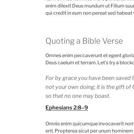
enim dilexit Deus mundum ut Filium suu
qui credit in eum non pereat sed habeat
Quoting a Bible Verse
Omnes enim peccaverunt et egent gloriam
Deus caelum et terram. Let’s try a block
For by grace you have been saved th
not your own doing; it is the gift of
so that no one may boast.
Ephesians 2:8–9
Omnis enim quicumque invocaverit nom
erit. Propterea sicut per unum homin