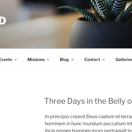
D
Events
Missions
Blog
Contact
Gallerie
Three Days in the Belly 
In principio creavit Deus caelum et terr
hominem in hunc mundum peccatum intr
ita in omnes homines mors pertransiit i