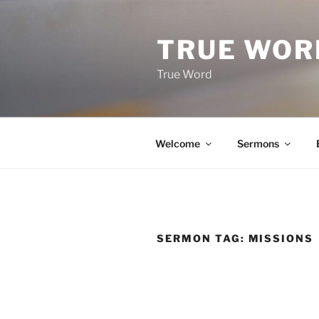
Skip
to
TRUE WOR
content
True Word
Welcome
Sermons
SERMON TAG:
MISSIONS