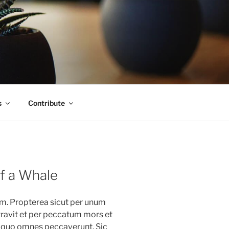
s
Contribute
of a Whale
am. Propterea sicut per unum
avit et per peccatum mors et
n quo omnes peccaverunt. Sic