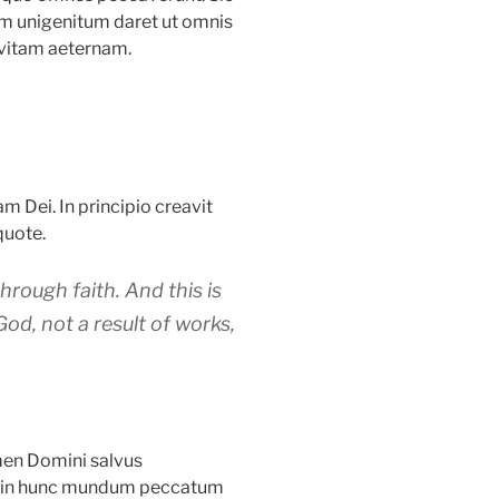
m unigenitum daret ut omnis
 vitam aeternam.
 Dei. In principio creavit
quote.
rough faith. And this is
 God, not a result of works,
en Domini salvus
em in hunc mundum peccatum