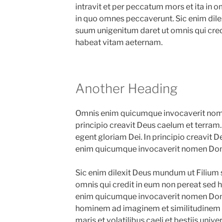
intravit et per peccatum mors et ita in
in quo omnes peccaverunt. Sic enim dil
suum unigenitum daret ut omnis qui cred
habeat vitam aeternam.
Another Heading
Omnis enim quicumque invocaverit nomen
principio creavit Deus caelum et terra
egent gloriam Dei. In principio creavit 
enim quicumque invocaverit nomen Domin
Sic enim dilexit Deus mundum ut Filium
omnis qui credit in eum non pereat sed
enim quicumque invocaverit nomen Domin
hominem ad imaginem et similitudinem n
maris et volatilibus caeli et bestiis univ