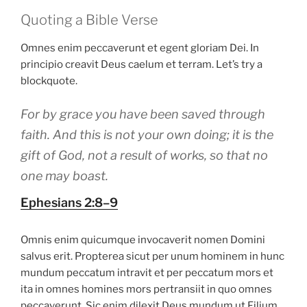
Quoting a Bible Verse
Omnes enim peccaverunt et egent gloriam Dei. In
principio creavit Deus caelum et terram. Let’s try a
blockquote.
For by grace you have been saved through
faith. And this is not your own doing; it is the
gift of God, not a result of works, so that no
one may boast.
Ephesians 2:8–9
Omnis enim quicumque invocaverit nomen Domini
salvus erit. Propterea sicut per unum hominem in hunc
mundum peccatum intravit et per peccatum mors et
ita in omnes homines mors pertransiit in quo omnes
peccaverunt. Sic enim dilexit Deus mundum ut Filium