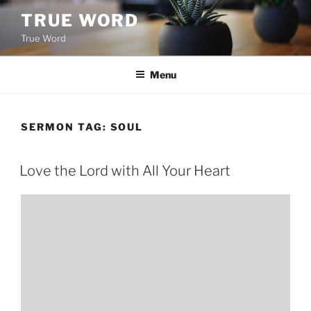
Skip
TRUE WORD
to
True Word
content
Menu
SERMON TAG:
SOUL
Love the Lord with All Your Heart